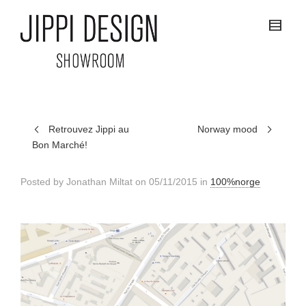
Retrouvez Jippi au
Norway mood
Bon Marché!
Posted by
Jonathan Miltat
on
05/11/2015
in
100%norge