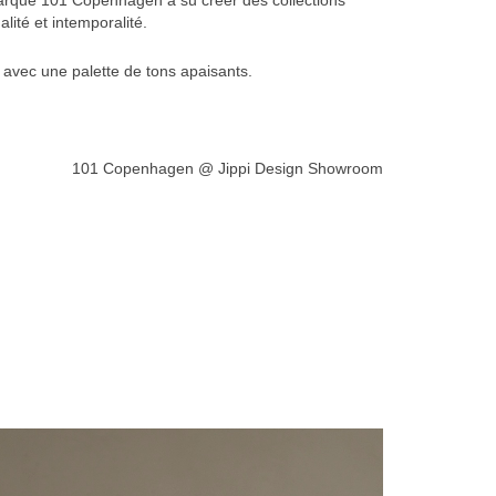
arque 101 Copenhagen a su créer des collections
alité et intemporalité.
l avec une palette de tons apaisants.
101 Copenhagen @ Jippi Design Showroom