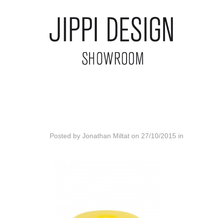
Posted by
Jonathan Miltat
on
27/10/2015
in